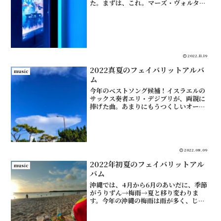
た。まずは、これ。マーズ・ヴォルタの
10年ぶりのアルバムのオープニング曲で
す。アルバムだと3分弱の曲ですが、MV
は11分以上あります。曲の持つ魅力があ
り、それとは別の映...
2022.11.19
2022真夏のフェイバリットアルバ
music
ム
今年のベストソング候補！イスラエルの
サックス奏者エリ・デジブリが、両親に
捧げた曲。あまりにもうつくしいオープ
ニングのメロディ。あたらしいスタンダ
ードとして演奏されたり、歌詞がついて
歌われたりするでしょう。たのしみです
ね。ジ・インターネットの...
2022.08.09
2022年初夏のフェイバリットアル
music
バム
沖縄では、4月から6月のあいだに、季節
がうりずん→梅雨→夏と移り変わりま
す。今年の沖縄の梅雨は雨が多く、じっ
くり音楽が聴けました。2022年のビーチ
に似合うアルバムまずは！毎年個人的に