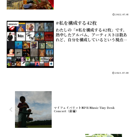
こだわっている、今年のビーチに合うア
ルバムはこれ！今年は...
2022.07.01
#私を構成する42枚
music
わたしの「#私を構成する42枚」です。
熱中したアルバム、アーティストは数あ
れど、自分を構成しているという視点
で、かっこうをつけずに正直に選びまし
た。だいたい出会った順番です。１．ゴ
ーストバスターズ『soundtrack』小学
校１年生の時に初...
2023.07.05
マイフェイバリットNPR Music Tiny Desk
Concert（前編）