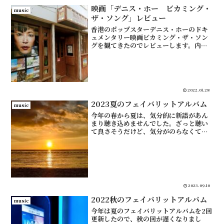
映画「デニス・ホー ビカミング・
music
ザ・ソング」レビュー
香港のポップスターデニス・ホーのドキ
ュメンタリー映画ビカミング・ザ・ソン
グを観てきたのでレビューします。内容
に触れてますので、あらかじめご了承願
います。この映画のことはまったく知ら
なかったのですが、たまたま友人が観に
行くときに、時間が空いて...
2022.01.28
2023夏のフェイバリットアルバム
music
今年の春から夏は、気分的に新譜があん
まり聴き込めませんでした。ざっと聴い
て良さそうだけど、気分がのらなくてそ
のままというアルバムが大量にありまし
た。ちょっと残念、でもそういう時もあ
りますよね。そんな時期に心に響いたア
ルバム、少なめです。ポー...
2023.09.10
2022秋のフェイバリットアルバム
music
今年は夏のフェイバリットアルバムを2回
更新したので、秋の回が遅くなりまし