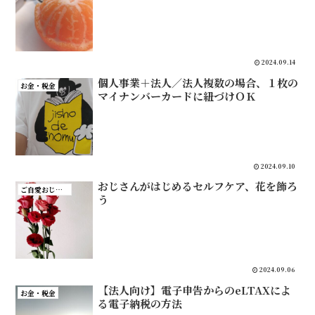
2024.09.14
個人事業＋法人／法人複数の場合、１枚の
お金・税金
マイナンバーカードに紐づけＯＫ
2024.09.10
おじさんがはじめるセルフケア、花を飾ろ
ご自愛おじさん
う
2024.09.06
【法人向け】電子申告からのeLTAXによ
お金・税金
る電子納税の方法