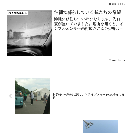
2024.10.06
沖縄で暮らしている私たちの希望
おきなわ暮らし
沖縄に移住して26年になります。先日、
妻が泣いていました。理由を聞くと、イ
ンフルエンサー西村博之さんの辺野古の
座り込みに対する投稿を読んだ。それ
で、心が傷ついたから、と話してくれま
した。妻は本当に涙を流していました。
とても傷ついたということ...
2022.10.09
小学校への登校状況と、ドライブスルーPCR検査の様
子