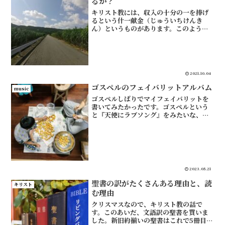
るか？
キリスト教には、収入の十分の一を捧げ
るという什一献金（じゅういちけんき
ん）というものがあります。このような
宗教への献金は、個人事業主の経費にな
るでしょうか。什一献金の説明も、最後
に書きました。個人がする什一献金は寄
附金控除にならない結論から...
2021.10.04
ゴスペルのフェイバリットアルバム
music
ゴスペルしばりでマイフェイバリットを
書いてみたかったです。ゴスペルという
と『天使にラブソング』をみたいな、体
育会系の部活みたいな音楽というイメー
ジがありますが、そういうゴスペルにあ
んまり興味がないので、いわゆるゴスペ
ルの名盤はあまり取り上げ...
2023.05.21
聖書の訳がたくさんある理由と、読
キリスト
む理由
クリスマスなので、キリスト教の話で
す。このあいだ、文語訳の聖書を買いま
した。新旧約揃いの聖書はこれで5冊目で