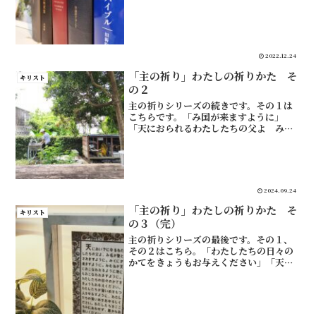
す。他にも新約だけ、旧約だけの聖書も
何冊かあります。これで、代表的な訳の
聖書はひと通り揃いました。どうして同
じ聖書を5冊も持っている...
2022.12.24
「主の祈り」わたしの祈りかた そ
キリスト
の２
主の祈りシリーズの続きです。その１は
こちらです。「み国が来ますように」
「天におられるわたしたちの父よ み名
が聖とされますように ・・・」の続
き。３つ目の祈りです。これは、これか
ら起こる神の国＝天国や再臨（天変地異
的なやつ）を待ち望むという解...
2024.09.24
「主の祈り」わたしの祈りかた そ
キリスト
の３（完）
主の祈りシリーズの最後です。その１、
その２はこちら。「わたしたちの日々の
かてをきょうもお与えください」「天に
おられるわたしたちの父よ、 み名が聖
とされますように。 み国が来ますよう
に。 み心が天におこなわれるように
地にもおこなわれますよう...