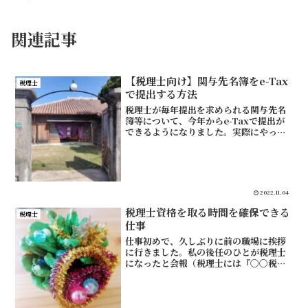
関連記事
【税理士向け】関与先名簿をe-Tax
税理士
で提出する方法
税理士が毎年提出を求められる関与先名
簿等について、今年からe-Taxで提出が
できるようになりました。実際にやって
みました。依頼書に「e-Taxで提出でき
る」2022年10月28日付けで、沖縄国税
事務所より「関与先名簿等の提出依頼に
ついて」が...
2022.11.04
税理士資格を取る時間を確保できる
税理士
仕事
仕事初めで、久しぶりに前の職場に挨拶
に行きました。私の後任のひとが税理士
になったと会報（税理士には『〇〇税理
士界』という冊子が毎月送られてきま
す）で見たので、挨拶に。わたしもこの
職場のおかげで税理士資格を取れまし
た。税理士受験をしながらの最...