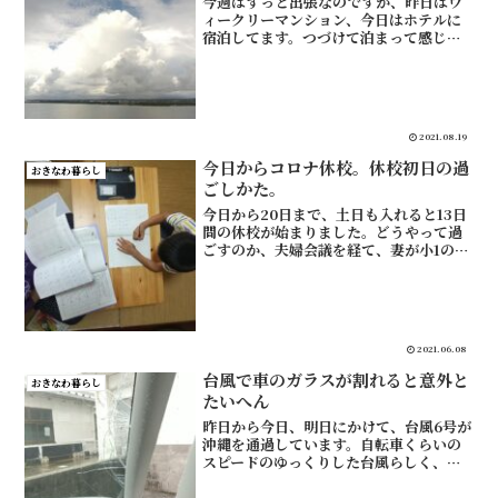
今週はずっと出張なのですが、昨日はウ
ィークリーマンション、今日はホテルに
宿泊してます。つづけて泊まって感じ
た、ホテル代わりにウィークリーマンシ
ョンを使うメリットとデメリットです。
ウィークリーマンションにあって、ホテ
ルにないものウィークリーマ...
2021.08.19
今日からコロナ休校。休校初日の過
おきなわ暮らし
ごしかた。
今日から20日まで、土日も入れると13日
間の休校が始まりました。どうやって過
ごすのか、夫婦会議を経て、妻が小1のむ
すこと話をして決めたことなど。休校中
の過ごしかたうちはこんな感じでいこう
と思います。① 学童は本人が行きたいと
きだけで、なるべ...
2021.06.08
台風で車のガラスが割れると意外と
おきなわ暮らし
たいへん
昨日から今日、明日にかけて、台風6号が
沖縄を通過しています。自転車くらいの
スピードのゆっくりした台風らしく、悪
天候が長びいてます。むすこの小学校も
休校でした。今日、買出しに行こうとし