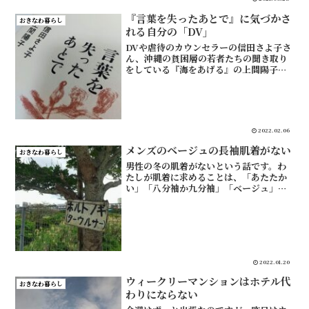
『言葉を失ったあとで』に気づかさ
おきなわ暮らし
れる自分の「DV」
DVや虐待のカウンセラーの信田さよ子さ
ん、沖縄の貧困層の若者たちの聞き取り
をしている『海をあげる』の上間陽子さ
ん、去年、ふたりの対談集『言葉を失っ
たあとで』が出版されました。本を読ん
で、気づいたことなどを紹介します。
『言葉を失ったあとで』『...
2022.02.06
メンズのベージュの長袖肌着がない
おきなわ暮らし
男性の冬の肌着がないという話です。わ
たしが肌着に求めることは、「あたたか
い」「八分袖か九分袖」「ベージュ」
「綿などの自然素材」「薄い」「安い」
ことです。寒がりなので暖かく、シャツ
から袖が出なくて、透けないようにベー
ジュで、静電気などが嫌なの...
2022.01.20
ウィークリーマンションはホテル代
おきなわ暮らし
わりにならない