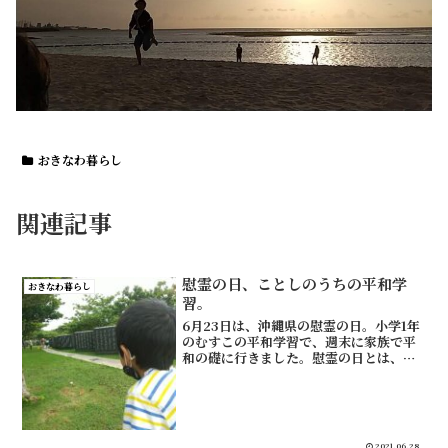
おきなわ暮らし
関連記事
慰霊の日、ことしのうちの平和学
おきなわ暮らし
習。
6月23日は、沖縄県の慰霊の日。小学1年
のむすこの平和学習で、週末に家族で平
和の礎に行きました。慰霊の日とは、沖
縄戦の戦没者を追悼する日慰霊の日は、
沖縄県独自の公休日です。沖縄県内の小
中高大学、役所や公立病院などは休みに
なります。全国での認...
2021.06.28