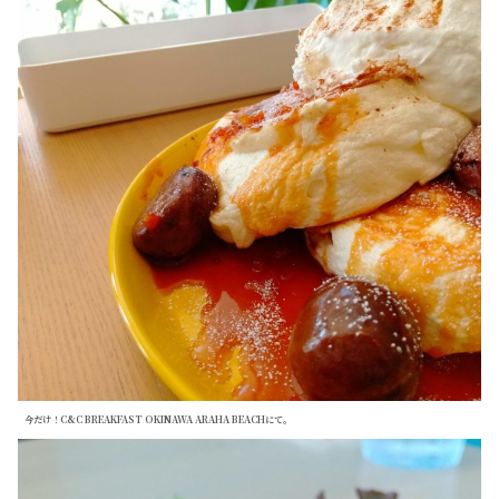
今だけ！C&C BREAKFAST OKINAWA ARAHA BEACHにて。