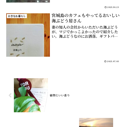
るアパートの部屋には、ト...
2021.10.23
宮城島のカフェもやってるおいしい
おきなわ暮らし
海ぶどう屋さん
妻の知人の会社からいただいた海ぶどう
が、マジでかっこよかったので紹介した
い。海ぶどうなのにお洒落。ギフトパッ
ク送りますよ、という連絡があって、宅
急便が届きました。箱を開けると…あら
ステキ。加工なし。キレイだわ～。海ぶ
どう、おいしいですよね。...
2021.07.03
植物といい香り