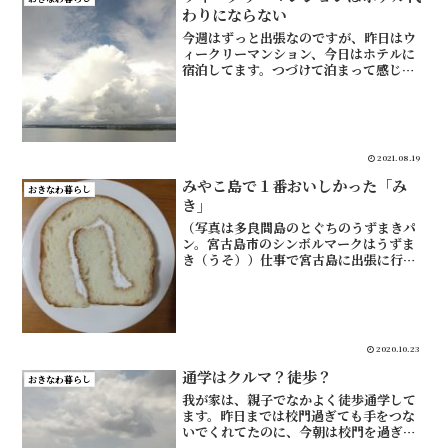
わりにならない
今週はずっと出張なのですが、昨日はウ
ィークリーマンション、今日はホテルに
宿泊してます。つづけて泊まって感じ
た、ホテル代わりにウィークリーマンシ
ョンを使うメリットとデメリットです。
ウィークリーマンションにあって、ホテ
ルにないものウィークリーマ...
2021.08.19
みやこ島で１番おいしかった「み
おきなわ暮らし
き」
（写真は多良間島のとぐちのうずまきパ
ン。宮古島市のシンボルマークはうずま
き（うそ））仕事で宮古島に出張に行っ
た。沖縄に住んで24年だけど、宮古島は
初めて。プロペラの飛行機に乗って、慶
良間諸島がきれい。ミスター宮古島、ま
もる君。伊良部大橋。3...
2020.10.23
通学はクルマ？徒歩？
おきなわ暮らし
我が家は、親子でなかよく徒歩通学して
ます。昨日までは校門過ぎても手をつな
いでくれてたのに、今朝は校門を過ぎた
らモジモジして、手を離してひとりで校