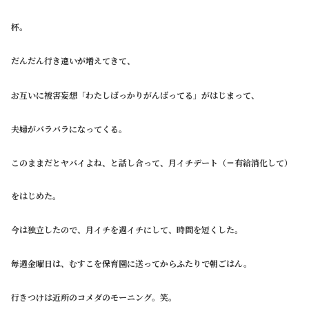
杯。
だんだん行き違いが増えてきて、
お互いに被害妄想「わたしばっかりがんばってる」がはじまって、
夫婦がバラバラになってくる。
このままだとヤバイよね、と話し合って、月イチデート（＝有給消化して）
をはじめた。
今は独立したので、月イチを週イチにして、時間を短くした。
毎週金曜日は、むすこを保育園に送ってからふたりで朝ごはん。
行きつけは近所のコメダのモーニング。笑。