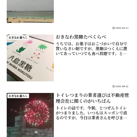
舎に行きました。嗚呼…。成長はうれし
い、でもさみしい。笑。うちはラッキー
なことに小学校がめちゃく...
2021.04.27
おきなわ黒糖たべくらべ
おきなわ暮らし
うちでは、お菓子はおこづかいで自分で
買いなさい制ですが、黒糖はつくえに置
いてあっていつでも食べ放題です。と言
っても、子どもはそんなに食べません。
おとなの栄養源です。おきなわの黒糖を
たべくらべてみました。黒糖はものによ
って味がぜんぜん違う黒糖...
2021.08.12
トイレつまりの業者選びは不動産管
おきなわ暮らし
理会社に聞くのがいちばん
トイレの話です。今朝、とつぜんトイレ
がつまりました。いつもはスッポンで直
るのですが、今日は業者さんを呼びまし
た。業者選びの方法について、感じたこ
とを書きます。家にひとつしかないトイ
レがつまると困りますわたしが住んでい